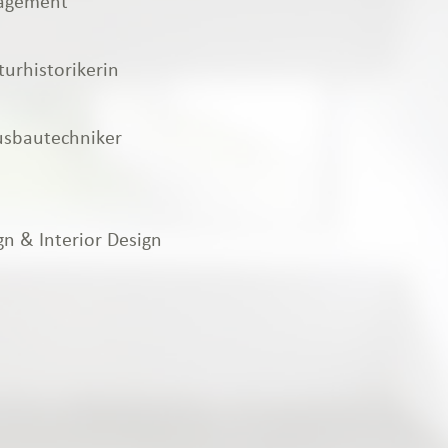
nagement
urhistorikerin
Ausbautechniker
gn & Interior Design